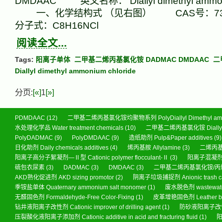
DMDAAC 英文名称： Diallyl dimethyl ammoni
一、化学结构式 （见右图） CAS号：73
分子式：C8H16NCl
阅读全文...
Tags:
阳离子单体
二甲基二烯丙基氯化铵 DADMAC DMDAAC
二
Diallyl dimethyl ammonium chloride
分页:
[«]
1
[»]
PDMDAAC
(12)
二甲基二烯丙基氯化铵均聚物系列 PolyDiallyl Dimethyl ammo
水处理化学品 Water treatment chemicals
(10)
二甲基二烯丙基氯化铵 Diallyl di
PolyDADMAC
(9)
PolyDMDAAC
(9)
造纸助剂 Pulp&Paper additives
(9)
日化助剂 Daily chemicals additives
(4)
烯丙基胺 Allylamine
(3)
二烯丙基胺 
阳离子高分子絮凝剂—Ⅱ型 Cationic polymer flocculant-Ⅱ
(3)
阳离子混凝剂 wat
硫包衣尿素
(3)
DADMAC
(3)
DMDAAC
(3)
二甲基二烯丙基氯化铵/丙烯酰
AKD熟化促进剂 AKD sizing promotor
(2)
阴离子垃圾捕捉剂 Anionic trash ca
季铵盐单体 Quaternary ammonium salt monomer
(1)
废水脱色剂 wastewater
无醛固色剂 Formaldehyde-Free Color-Fixing
(1)
皮革增艳固色剂 Leather brigh
钻井液阳离子改性剂 Cationic improver of drilling agent
(1)
防砂液阳离子改性剂 Sa
压裂酸化液阳离子添加剂 Cationic additive in acid and fracturing fluid
(1)
阳