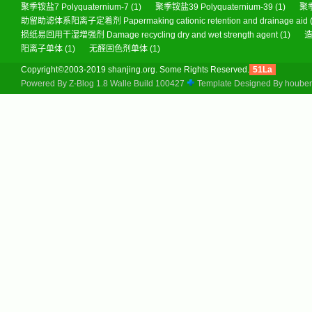
聚季铵盐7 Polyquaternium-7
(1)
聚季铵盐39 Polyquaternium-39
(1)
聚季
助留助滤体系阳离子定着剂 Papermaking cationic retention and drainage aid
损纸易回用干湿增强剂 Damage recycling dry and wet strength agent
(1)
造
阳离子单体
(1)
无醛固色剂单体
(1)
Copyright©2003-2019 shanjing.org. Some Rights Reserved.
51La
Powered By
Z-Blog 1.8 Walle Build 100427
Template Designed By
hoube