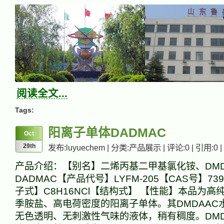
阅读全文...
Tags:
阳离子单体DADMAC
Oct
29th
发布:luyuechem | 分类:产品展示 | 评论:0 | 引用:0 |
产品介绍：【别名】二烯丙基二甲基氯化铵、DMD
DADMAC【产品代号】LYFM-205【CAS号】73
子式】C8H16NCl【结构式】 【性能】本品为高
季胺盐、高电荷密度的阳离子单体。其DMDAAC
无色透明、无刺激性气味的液体，稍有稠度。DM