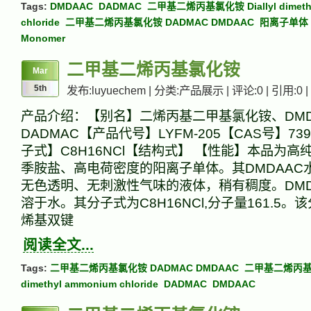
Tags:
DMDAAC
DADMAC
二甲基二烯丙基氯化铵 Diallyl dimeth
chloride
二甲基二烯丙基氯化铵 DADMAC DMDAAC
阳离子单体 C
Monomer
二甲基二烯丙基氯化铵
Mar
5th
发布:luyuechem | 分类:产品展示 | 评论:0 | 引用:0 |
产品介绍：【别名】二烯丙基二甲基氯化铵、DMD
DADMAC【产品代号】LYFM-205【CAS号】73
子式】C8H16NCl【结构式】 【性能】本品为高
季胺盐、高电荷密度的阳离子单体。其DMDAAC
无色透明、无刺激性气味的液体，稍有稠度。DM
溶于水。其分子式为C8H16NCl,分子量161.5
烯基双键
阅读全文...
Tags:
二甲基二烯丙基氯化铵 DADMAC DMDAAC
二甲基二烯丙基氯化
dimethyl ammonium chloride
DADMAC
DMDAAC