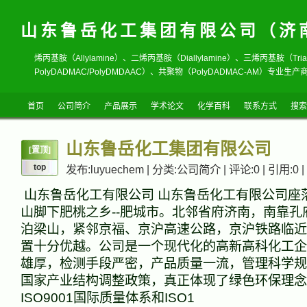
山东鲁岳化工集团有限公司（济
烯丙基胺（Allylamine）、二烯丙基胺（Diallylamine）、三烯丙基胺（T
PolyDADMAC/PolyDMDAAC）、共聚物（PolyDADMAC-AM）专业生产商
首页
公司简介
产品展示
学术论文
化学百科
联系方式
搜索
山东鲁岳化工集团有限公司
[置顶]
top
发布:luyuechem | 分类:公司简介 | 评论:0 | 引用:0 |
山东鲁岳化工有限公司 山东鲁岳化工有限公司座
山脚下肥桃之乡--肥城市。北邻省府济南，南靠孔
泊梁山，紧邻京福、京沪高速公路，京沪铁路临近
置十分优越。公司是一个现代化的高新高科化工企
雄厚，检测手段严密，产品质量一流，管理科学规
国家产业结构调整政策，真正体现了绿色环保理念
ISO9001国际质量体系和ISO1