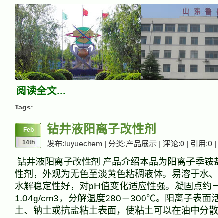
阅读全文...
Tags:
钻井液阳离子改性剂
Feb
14th
发布:luyuechem | 分类:产品展示 | 评论:0 | 引用:0 |
钻井液阳离子改性剂 产品介绍本品为阳离子季铵
性剂，外观为无色至淡黄色粘稠液体。易溶于水、
水解稳定性好，对pH值变化适应性强。凝固点约－
1.04g/cm3，分解温度280－300℃。阳离子表
土、钠土或抗盐粘土表面，使粘土可以在油中分散