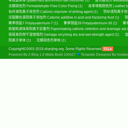
季铵盐单体 Quaternary ammonium salt monomer
(1)
废水脱色剂 wastewater
无醛固色剂 Formaldehyde-Free Color-Fixing
(1)
皮革增艳固色剂 Leather brigh
钻井液阳离子改性剂 Cationic improver of drilling agent
(1)
防砂液阳离子改性剂 Sa
压裂酸化液阳离子添加剂 Cationic additive in acid and fracturing fluid
(1)
阳
聚季铵盐7 Polyquaternium-7
(1)
聚季铵盐39 Polyquaternium-39
(1)
聚季
助留助滤体系阳离子定着剂 Papermaking cationic retention and drainage aid
损纸易回用干湿增强剂 Damage recycling dry and wet strength agent
(1)
造
阳离子单体
(1)
无醛固色剂单体
(1)
Copyright©2003-2019 shanjing.org. Some Rights Reserved.
51La
Powered By
Z-Blog 1.8 Walle Build 100427
Template Designed By
hoube