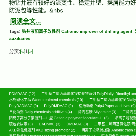
物钻井液有较好的流变性、稳定井壁、携屑能力好
防泥包等性能。&nbs
阅读全文...
Tags:
钻井液阳离子改性剂 Cationic improver of drilling agent
auxiliaries
分页:
[«]
1
[»]
PDMDAAC
(12)
二甲基二烯丙基氯化铵均聚物系列 PolyDiallyl Dimethyl ammo
水处理化学品 Water treatment chemicals
(10)
二甲基二烯丙基氯化铵 Diallyl di
PolyDADMAC
(9)
PolyDMDAAC
(9)
造纸助剂 Pulp&Paper additives
(9)
日化助剂 Daily chemicals additives
(4)
烯丙基胺 Allylamine
(3)
二烯丙基胺 
阳离子高分子絮凝剂—Ⅱ型 Cationic polymer flocculant-Ⅱ
(3)
阳离子混凝剂 wat
硫包衣尿素
(3)
DADMAC
(3)
DMDAAC
(3)
二甲基二烯丙基氯化铵/丙烯酰
AKD熟化促进剂 AKD sizing promotor
(2)
阴离子垃圾捕捉剂 Anionic trash ca