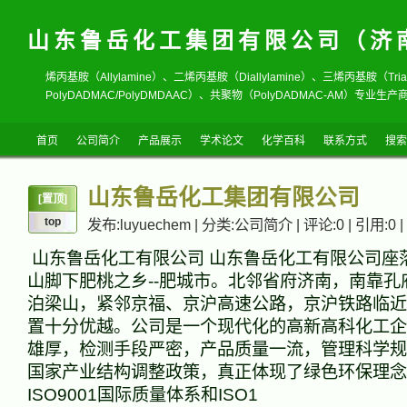
山东鲁岳化工集团有限公司（济
烯丙基胺（Allylamine）、二烯丙基胺（Diallylamine）、三烯丙基胺（T
PolyDADMAC/PolyDMDAAC）、共聚物（PolyDADMAC-AM）专业生产商
首页
公司简介
产品展示
学术论文
化学百科
联系方式
搜索
山东鲁岳化工集团有限公司
[置顶]
top
发布:luyuechem | 分类:公司简介 | 评论:0 | 引用:0 |
山东鲁岳化工有限公司 山东鲁岳化工有限公司座
山脚下肥桃之乡--肥城市。北邻省府济南，南靠孔
泊梁山，紧邻京福、京沪高速公路，京沪铁路临近
置十分优越。公司是一个现代化的高新高科化工企
雄厚，检测手段严密，产品质量一流，管理科学规
国家产业结构调整政策，真正体现了绿色环保理念
ISO9001国际质量体系和ISO1