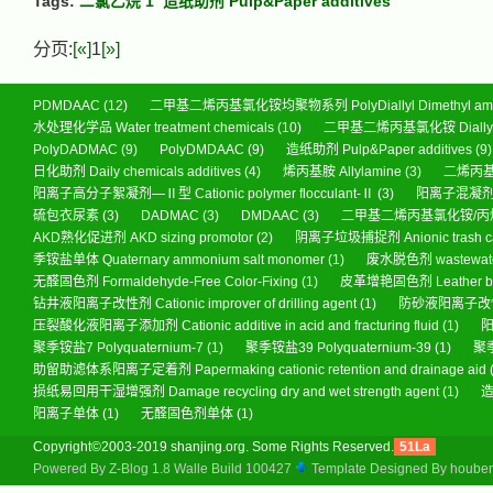
Tags:
二氯乙烷 1
造纸助剂 Pulp&Paper additives
分页:
[«]
1
[»]
PDMDAAC
(12)
二甲基二烯丙基氯化铵均聚物系列 PolyDiallyl Dimethyl ammo
水处理化学品 Water treatment chemicals
(10)
二甲基二烯丙基氯化铵 Diallyl di
PolyDADMAC
(9)
PolyDMDAAC
(9)
造纸助剂 Pulp&Paper additives
(9)
日化助剂 Daily chemicals additives
(4)
烯丙基胺 Allylamine
(3)
二烯丙基胺 
阳离子高分子絮凝剂—Ⅱ型 Cationic polymer flocculant-Ⅱ
(3)
阳离子混凝剂 wat
硫包衣尿素
(3)
DADMAC
(3)
DMDAAC
(3)
二甲基二烯丙基氯化铵/丙烯酰
AKD熟化促进剂 AKD sizing promotor
(2)
阴离子垃圾捕捉剂 Anionic trash ca
季铵盐单体 Quaternary ammonium salt monomer
(1)
废水脱色剂 wastewater
无醛固色剂 Formaldehyde-Free Color-Fixing
(1)
皮革增艳固色剂 Leather brigh
钻井液阳离子改性剂 Cationic improver of drilling agent
(1)
防砂液阳离子改性剂 Sa
压裂酸化液阳离子添加剂 Cationic additive in acid and fracturing fluid
(1)
阳
聚季铵盐7 Polyquaternium-7
(1)
聚季铵盐39 Polyquaternium-39
(1)
聚季
助留助滤体系阳离子定着剂 Papermaking cationic retention and drainage aid
损纸易回用干湿增强剂 Damage recycling dry and wet strength agent
(1)
造
阳离子单体
(1)
无醛固色剂单体
(1)
Copyright©2003-2019 shanjing.org. Some Rights Reserved.
51La
Powered By
Z-Blog 1.8 Walle Build 100427
Template Designed By
hoube