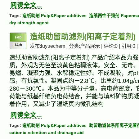
阅读全文...
Tags:
造纸助剂 Pulp&Paper additives
造纸两性干强剂 Papermaki
dry strength agent
造纸助留助滤剂(阳离子定着剂)
Feb
14th
发布:luyuechem | 分类:产品展示 | 评论:0 | 引用:0 |
造纸助留助滤剂(阳离子定着剂) 产品介绍本品为
质，外观为无色至淡黄色粘稠液体。安全、无毒、
易燃、凝聚力强、水解稳定性好、不成凝胶，对p
感，有抗氯性。凝固点约－2.8℃，比重约1.04g/
280－300℃。本品为中等分子量，高电荷密度
荷能与纸基纤维负电荷结合，并能与填料矿物质凝
着作用，又减少了湿纸页内微孔结构
阅读全文...
Tags:
造纸助剂 Pulp&Paper additives
助留助滤体系阳离子定着剂 P
cationic retention and drainage aid