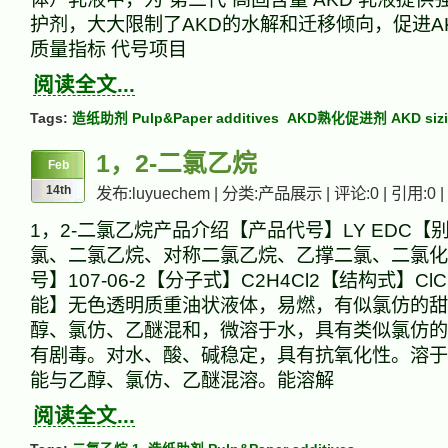
护剂，大大限制了AKD的水解和迁移倾向，促进A
质量指标 代号项目
阅读全文...
Tags:
造纸助剂 Pulp&Paper additives
AKD熟化促进剂 AKD sizin
1，2-二氯乙烷
Feb
14th
发布:luyuechem | 分类:产品展示 | 评论:0 | 引用:0 |
1，2-二氯乙烷产品介绍【产品代号】LY EDC【
氯、二氯乙烷、对称二氯乙烷、乙撑二氯、二氯化
号】107-06-2【分子式】C2H4Cl2【结构式】ClC
能】无色透明质重油状液体，易燃，有似氯仿的甜
醇、氯仿、乙醚混和，微溶于水，具有类似氯仿的
有剧毒。对水、酸、碱稳定，具有抗氧化性。溶于
能与乙醇、氯仿、乙醚混溶。能溶解
阅读全文...