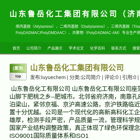
山东鲁岳化工集团有限公司（济
烯丙基胺（Allylamine）、二烯丙基胺（Diallylamine）、三烯丙基胺（T
PolyDADMAC/PolyDMDAAC）、共聚物（PolyDADMAC-AM）专业生产商
首页
公司简介
产品展示
学术论文
化学百科
联系方式
搜索
山东鲁岳化工集团有限公司
[置顶]
top
发布:luyuechem | 分类:公司简介 | 评论:0 | 引用:0 |
山东鲁岳化工有限公司 山东鲁岳化工有限公司座
山脚下肥桃之乡--肥城市。北邻省府济南，南靠孔
泊梁山，紧邻京福、京沪高速公路，京沪铁路临近
置十分优越。公司是一个现代化的高新高科化工企
雄厚，检测手段严密，产品质量一流，管理科学规
国家产业结构调整政策，真正体现了绿色环保理念
ISO9001国际质量体系和ISO1