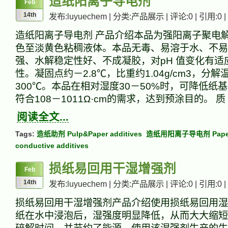
造纸阳离子导电剂
Feb
14th
发布:luyuechem | 分类:产品展示 | 评论:0 | 引用:0 |
造纸阳离子导电剂 产品介绍本品为强阳离子聚电
色至淡黄色粘稠液体。本品无毒、易溶于水、不易
强、水解稳定性好、不成凝胶，对pH 值变化有适
性。凝固点约－2.8℃，比重约1.04g/cm3，分解
300℃。本品在相对湿度30－50%时，可降低纸
符合108－1011Ω·cm的需求，达到预涂目的。 质
阅读全文...
Tags:
造纸助剂 Pulp&Paper additives
造纸用阳离子导电剂 Paperma
conductive additives
损纸易回用干湿增强剂
Feb
14th
发布:luyuechem | 分类:产品展示 | 评论:0 | 引用:0 |
损纸易回用干湿增强剂产品介绍使用损纸易回用湿
纸在水中浸泡后，湿强度明显降低，从而大大缩短