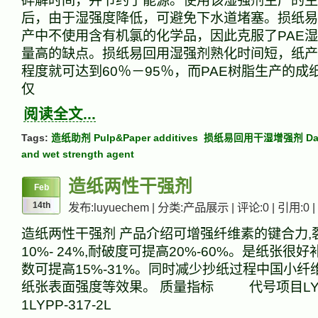
碎解时间，并节约了能源。使用该湿强剂生产的生
后，由于湿强度降低，可避免下水道堵塞。损纸易
产中不使用含有机氯的化学品，因此克服了PAE
量高的缺点。损纸易回用湿强剂熟化时间短，纸产
程度就可达到60％－95％，而PAE树脂生产的成
仅
阅读全文...
Tags:
造纸助剂 Pulp&Paper additives
损纸易回用干湿增强剂 Damage
and wet strength agent
造纸两性干强剂
Feb
14th
发布:luyuechem | 分类:产品展示 | 评论:0 | 引用:0 |
造纸两性干强剂 产品介绍可增强纤维素的键合力,
10%- 24%,耐破度可提高20%-60%。是纸张很
数可提高15%-31%。同时减少抄纸过程中国小
纸张表面强度等效果。 质量指标 代号项目LYPP
1LYPP-317-2L