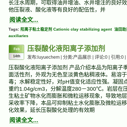
长注水周期，可取得油井增油、水井增注的良好效
他压裂液、酸化液等有良好的配伍性，并
阅读全文...
Tags:
阳离子粘土稳定剂 Cationic clay stabilizing agent
油田助剂 
auxiliaries
压裂酸化液阳离子添加剂
Feb
14th
发布:luyuechem | 分类:产品展示 | 评论:0 | 引用:0 |
压裂酸化液阳离子添加剂 产品介绍本品为阳离子
面活性剂，外观为无色至淡黄色粘稠液体。易溶于
毒；水解稳定性好，对pH值变化适应性强。凝固点
重约1.04g/cm3，分解温度280－300℃。岩层
生粘土矿物水化而膨胀和微粒运移现象，导致地层
采收率下降，本品可抑制粘土水化膨胀及微粒运移
化效果，延长压裂酸化处理的有效期
阅读全文...