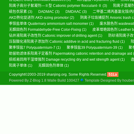
阳离子高分子絮凝剂—Ⅱ型 Cationic polymer flocculant-Ⅱ
(3)
阳离子混凝剂 wat
硫包衣尿素
(3)
DADMAC
(3)
DMDAAC
(3)
二甲基二烯丙基氯化铵/丙烯酰
AKD熟化促进剂 AKD sizing promotor
(2)
阴离子垃圾捕捉剂 Anionic trash ca
季铵盐单体 Quaternary ammonium salt monomer
(1)
废水脱色剂 wastewater
无醛固色剂 Formaldehyde-Free Color-Fixing
(1)
皮革增艳固色剂 Leather brigh
钻井液阳离子改性剂 Cationic improver of drilling agent
(1)
防砂液阳离子改性剂 Sa
压裂酸化液阳离子添加剂 Cationic additive in acid and fracturing fluid
(1)
阳
聚季铵盐7 Polyquaternium-7
(1)
聚季铵盐39 Polyquaternium-39
(1)
聚季
助留助滤体系阳离子定着剂 Papermaking cationic retention and drainage aid
损纸易回用干湿增强剂 Damage recycling dry and wet strength agent
(1)
造
阳离子单体
(1)
无醛固色剂单体
(1)
Copyright©2003-2019 shanjing.org. Some Rights Reserved.
51La
Powered By
Z-Blog 1.8 Walle Build 100427
Template Designed By
hoube