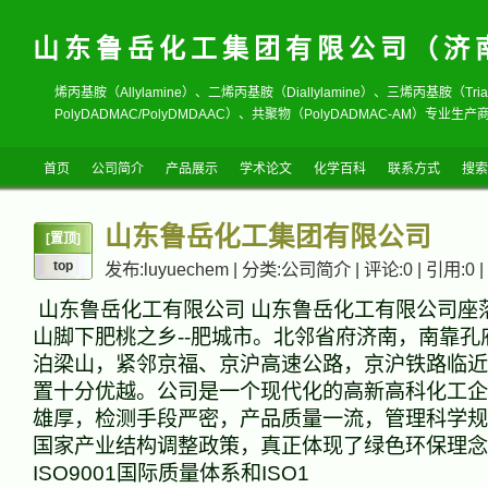
山东鲁岳化工集团有限公司（济
烯丙基胺（Allylamine）、二烯丙基胺（Diallylamine）、三烯丙基胺（T
PolyDADMAC/PolyDMDAAC）、共聚物（PolyDADMAC-AM）专业生产商
首页
公司简介
产品展示
学术论文
化学百科
联系方式
搜索
山东鲁岳化工集团有限公司
[置顶]
top
发布:luyuechem | 分类:公司简介 | 评论:0 | 引用:0 |
山东鲁岳化工有限公司 山东鲁岳化工有限公司座
山脚下肥桃之乡--肥城市。北邻省府济南，南靠孔
泊梁山，紧邻京福、京沪高速公路，京沪铁路临近
置十分优越。公司是一个现代化的高新高科化工企
雄厚，检测手段严密，产品质量一流，管理科学规
国家产业结构调整政策，真正体现了绿色环保理念
ISO9001国际质量体系和ISO1