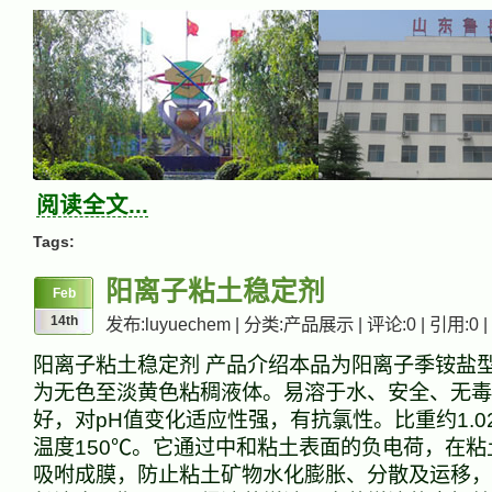
阅读全文...
Tags:
阳离子粘土稳定剂
Feb
14th
发布:luyuechem | 分类:产品展示 | 评论:0 | 引用:0 |
阳离子粘土稳定剂 产品介绍本品为阳离子季铵盐
为无色至淡黄色粘稠液体。易溶于水、安全、无毒
好，对pH值变化适应性强，有抗氯性。比重约1.02g
温度150℃。它通过中和粘土表面的负电荷，在
吸咐成膜，防止粘土矿物水化膨胀、分散及运移，