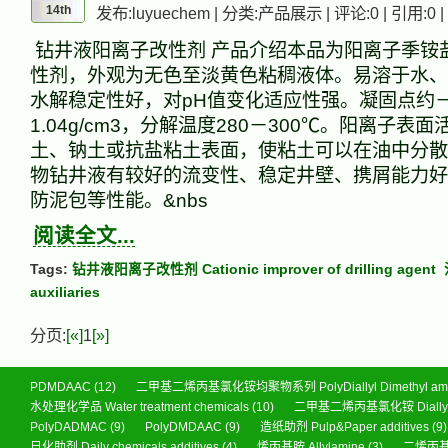
14th
发布:luyuechem | 分类:产品展示 | 评论:0 | 引用:0 |
钻井液阳离子改性剂 产品介绍本品为阳离子季铵
性剂，外观为无色至淡黄色粘稠液体。易溶于水、
水解稳定性好，对pH值变化适应性强。凝固点约－
1.04g/cm3，分解温度280－300℃。阳离子表
土、钠土或抗盐粘土表面，使粘土可以在油中分散
物钻井液有较好的流变性、稳定井壁、携屑能力好
防泥包等性能。&nbs
阅读全文...
Tags:
钻井液阳离子改性剂 Cationic improver of drilling agent
auxiliaries
分页:
[«]
1
[»]
PDMDAAC
(12)
二甲基二烯丙基氯化铵均聚物系列 PolyDiallyl Dimethyl ammo
水处理化学品 Water treatment chemicals
(10)
二甲基二烯丙基氯化铵 Diallyl di
PolyDADMAC
(9)
PolyDMDAAC
(9)
造纸助剂 Pulp&Paper additives
(9)
日化助剂 Daily chemicals additives
(4)
烯丙基胺 Allylamine
(3)
二烯丙基胺 