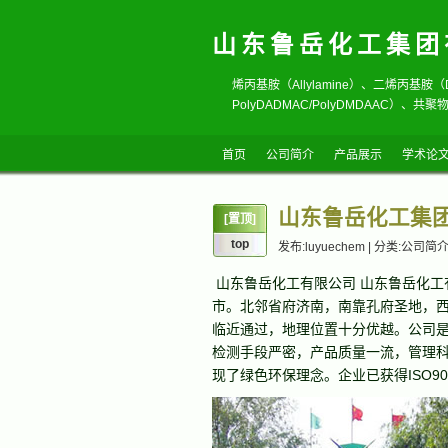
山东鲁岳化工集团
烯丙基胺（Allylamine）、二烯丙基胺（D
PolyDADMAC/PolyDMDAAC）、共聚
首页
公司简介
产品展示
学术论
山东鲁岳化工集
[置顶]
top
发布:luyuechem | 分类:公司简介 |
山东鲁岳化工有限公司 山东鲁岳化工
市。北邻省府济南，南靠孔府圣地，
临近通过，地理位置十分优越。公司
检测手段严密，产品质量一流，管理
现了绿色环保理念。企业已获得ISO90