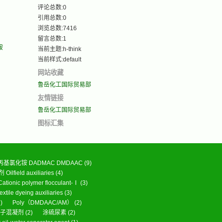
评论总数:0
引用总数:0
浏览总数:7416
留言总数:1
铵
当前主题:h-think
当前样式:default
网站收藏
鲁岳化工国际贸易部
友情链接
鲁岳化工国际贸易部
图标汇集
基氯化铵 DADMAC DMDAAC
(9)
ilfield auxiliaries
(4)
ic polymer flocculant-Ⅰ
(3)
le dyeing auxiliaries
(3)
)
Poly（DMDAAC/AM）
(2)
离子混凝剂
(2)
涂硫尿素
(2)