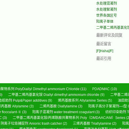
水处理混凝剂
水处理絮凝剂
世界各国区号
阳离子单体
二甲基二烯丙基氯化
最新评论及回复
最近留言
[F]Haha[/F]
最近引用
olyDiallyl Dimethyl ammonium Chloride
(11)
PDADMAC
(10)
0)
二甲基二烯丙基氯化铵 Diallyl dimethyl ammonium chloride
(9)
二甲基二烯丙
造纸助剂 Pulp&Paper additives
(9)
烯丙基胺系列 Allylamine Series
(5)
油田助剂 O
丙基胺 Allylamine
(3)
二烯丙基胺 Diallylamine
(3)
阳离子高分子絮凝剂—I型 Cation
locculant-Ⅱ
(3)
阳离子混凝剂 water treatment coagulant
(3)
纺织印染助剂 Texti
C
(3)
二甲基二烯丙基氯化铵/丙烯酰胺共聚物系列 Poly（DMDAAC/AM）Series
(2
阴离子垃圾捕捉剂 Anionic trash catcher
(2)
三烯丙基胺 Triallylamine
(2)
阳