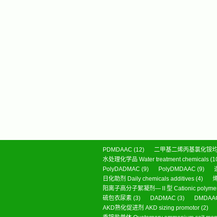
PDMDAAC
(12)
二甲基二烯丙基氯化铵均聚物系列 P
水处理化学品 Water treatment chemicals
(1
PolyDADMAC
(9)
PolyDMDAAC
(9)
日化助剂 Daily chemicals additives
(4)
烯
阳离子高分子絮凝剂—Ⅱ型 Cationic polymer f
硫包衣尿素
(3)
DADMAC
(3)
DMDAA
AKD熟化促进剂 AKD sizing promotor
(2)