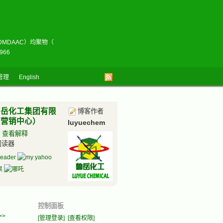
C/DMDAAC）均聚物（
966
管理
English
鲁岳化工集团有限
博客作者
南营销中心）
luyuechem
？
查看解释
阅读器
控制面板
>>
[管理登录]
[查看权限]