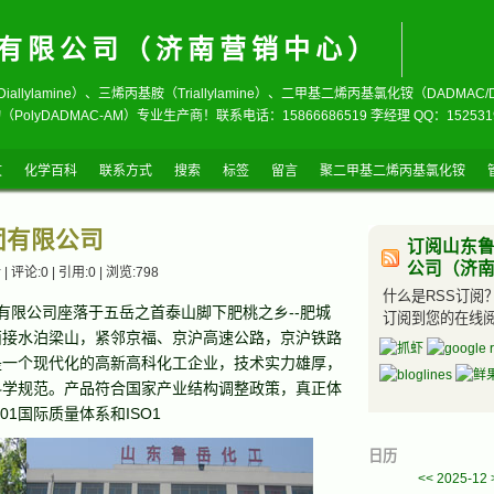
有限公司（济南营销中心）
iallylamine）、三烯丙基胺（Triallylamine）、二甲基二烯丙基氯化铵（DADMA
物（PolyDADMAC-AM）专业生产商！联系电话：15866686519 李经理 QQ：152531
文
化学百科
联系方式
搜索
标签
留言
聚二甲基二烯丙基氯化铵
团有限公司
订阅山东
公司（济
 评论:0 | 引用:0 | 浏览:
798
什么是RSS订阅
有限公司座落于五岳之首泰山脚下肥桃之乡--肥城
订阅到您的在线
西接水泊梁山，紧邻京福、京沪高速公路，京沪铁路
是一个现代化的高新高科化工企业，技术实力雄厚，
科学规范。产品符合国家产业结构调整政策，真正体
01国际质量体系和ISO1
日历
<<
2025-12