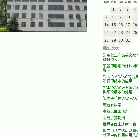
Sun
Mon
Tue
Wed
Thu
1
2
3
4
7
8
9
10
11
14
15
16
17
18
21
22
23
24
25
28
29
30
31
最近发表
常用化工产品英文缩
称对照表
喷墨印刷纸的涂料对
影响
Poly-DMDAAC的
墨打印纸中的应用
PDMDAAC及其复
拟印染废水的处理
阳离子单体DADMAC
硫包衣尿素
高效无醛固色剂
阴离子捕捉剂
世界各国上班时间表
聚二甲基二烯丙基氯
除藻中的作用应用的