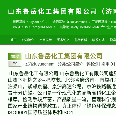
山东鲁岳化工集团有限公司（济
烯丙基胺（Allylamine）、二烯丙基胺（Diallylamine）、三烯丙基胺（T
PolyDADMAC/PolyDMDAAC）、共聚物（PolyDADMAC-AM）专业生产商
首页
公司简介
产品展示
学术论文
化学百科
联系方式
搜索
山东鲁岳化工集团有限公司
[置顶]
top
发布:luyuechem | 分类:公司简介 | 评论:0 | 引用:0 |
山东鲁岳化工有限公司 山东鲁岳化工有限公司座
山脚下肥桃之乡--肥城市。北邻省府济南，南靠孔
泊梁山，紧邻京福、京沪高速公路，京沪铁路临近
置十分优越。公司是一个现代化的高新高科化工企
雄厚，检测手段严密，产品质量一流，管理科学规
国家产业结构调整政策，真正体现了绿色环保理念
ISO9001国际质量体系和ISO1