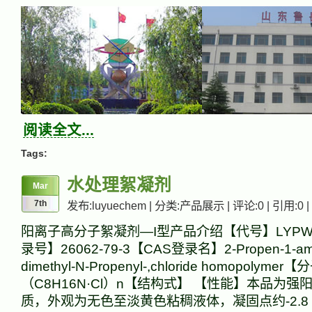
阅读全文...
Tags:
水处理絮凝剂
Mar
7th
发布:luyuechem | 分类:产品展示 | 评论:0 | 引用:0 |
阳离子高分子絮凝剂—I型产品介绍【代号】LYPW-
录号】26062-79-3【CAS登录名】2-Propen-1-ami
dimethyl-N-Propenyl-,chloride homopolyme
（C8H16N·Cl）n【结构式】 【性能】本品为强
质，外观为无色至淡黄色粘稠液体，凝固点约-2.8