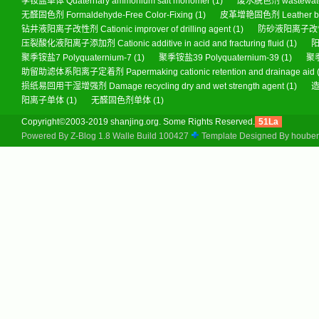
季铵盐单体 Quaternary ammonium salt monomer
(1)
废水脱色剂 wastewater
无醛固色剂 Formaldehyde-Free Color-Fixing
(1)
皮革增艳固色剂 Leather brigh
钻井液阳离子改性剂 Cationic improver of drilling agent
(1)
防砂液阳离子改性剂 Sa
压裂酸化液阳离子添加剂 Cationic additive in acid and fracturing fluid
(1)
阳
聚季铵盐7 Polyquaternium-7
(1)
聚季铵盐39 Polyquaternium-39
(1)
聚季
助留助滤体系阳离子定着剂 Papermaking cationic retention and drainage aid
损纸易回用干湿增强剂 Damage recycling dry and wet strength agent
(1)
造
阳离子单体
(1)
无醛固色剂单体
(1)
Copyright©2003-2019 shanjing.org. Some Rights Reserved.
51La
Powered By
Z-Blog 1.8 Walle Build 100427
Template Designed By
hoube