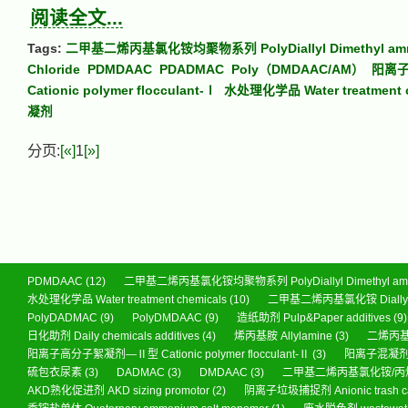
阅读全文...
Tags:
二甲基二烯丙基氯化铵均聚物系列 PolyDiallyl Dimethyl am
Chloride
PDMDAAC
PDADMAC
Poly（DMDAAC/AM）
阳离子
Cationic polymer flocculant-Ⅰ
水处理化学品 Water treatment c
凝剂
分页:
[«]
1
[»]
PDMDAAC
(12)
二甲基二烯丙基氯化铵均聚物系列 PolyDiallyl Dimethyl ammo
水处理化学品 Water treatment chemicals
(10)
二甲基二烯丙基氯化铵 Diallyl di
PolyDADMAC
(9)
PolyDMDAAC
(9)
造纸助剂 Pulp&Paper additives
(9)
日化助剂 Daily chemicals additives
(4)
烯丙基胺 Allylamine
(3)
二烯丙基胺 
阳离子高分子絮凝剂—Ⅱ型 Cationic polymer flocculant-Ⅱ
(3)
阳离子混凝剂 wat
硫包衣尿素
(3)
DADMAC
(3)
DMDAAC
(3)
二甲基二烯丙基氯化铵/丙烯酰
AKD熟化促进剂 AKD sizing promotor
(2)
阴离子垃圾捕捉剂 Anionic trash ca